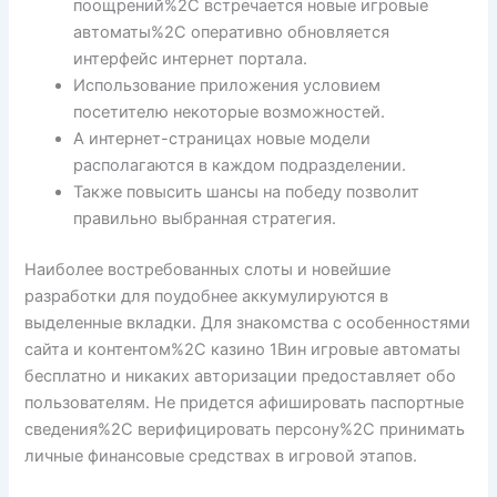
поощрений%2C встречается новые игровые
автоматы%2C оперативно обновляется
интерфейс интернет портала.
Использование приложения условием
посетителю некоторые возможностей.
А интернет-страницах новые модели
располагаются в каждом подразделении.
Также повысить шансы на победу позволит
правильно выбранная стратегия.
Наиболее востребованных слоты и новейшие
разработки для поудобнее аккумулируются в
выделенные вкладки. Для знакомства с особенностями
сайта и контентом%2C казино 1Вин игровые автоматы
бесплатно и никаких авторизации предоставляет обо
пользователям. Не придется афишировать паспортные
сведения%2C верифицировать персону%2C принимать
личные финансовые средствах в игровой этапов.