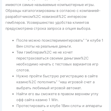
имеются самые называемые компьютерные игры.
Образцы каталогизированы в согласно с компанией-
разработчиком%2C новизной%2C интересом
гемблеров. Усовершенство удобства клиентов
предусмотрена строка запроса а опция выбора.
После можно поэкспериментировать” “и клубе 1
Вин слоты на реальные деньги.
Тем гэмблерам%2C не не хочет
перестраховаться своими деньгами%2C
необходимо начать с тестовых вариантов игр
слотов.
Нужно пройти быструю регистрацию в сайте
казино%2C пополнить” “наш игровой счет а
выбрать любимый игровой автомат.
Найти его вы сможете в правом верхнем углу
офф сайта казино 1 Win.
Протестировать и клубе 1Вин слоты и аппараты