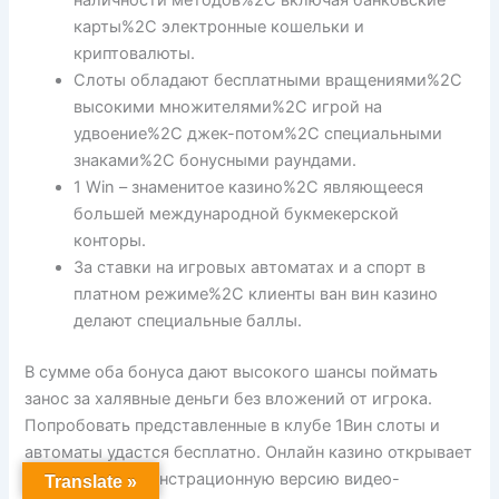
карты%2C электронные кошельки и
криптовалюты.
Слоты обладают бесплатными вращениями%2C
высокими множителями%2C игрой на
удвоение%2C джек-потом%2C специальными
знаками%2C бонусными раундами.
1 Win – знаменитое казино%2C являющееся
большей международной букмекерской
конторы.
За ставки на игровых автоматах и а спорт в
платном режиме%2C клиенты ван вин казино
делают специальные баллы.
В сумме оба бонуса дают высокого шансы поймать
занос за халявные деньги без вложений от игрока.
Попробовать представленные в клубе 1Вин слоты и
автоматы удастся бесплатно. Онлайн казино открывает
гемблерам демонстрационную версию видео-
Translate »