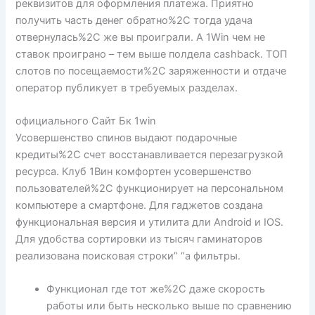
реквизитов для оформления платежа. Приятно
получить часть денег обратно%2C тогда удача
отвернулась%2C же вы проиграли. А 1Win чем не
ставок проиграно – тем выше полдела cashback. ТОП
слотов по посещаемости%2C заряженности и отдаче
оператор публикует в требуемых разделах.
официального Сайт Бк 1win
Усовершенство спинов выдают подарочные
кредиты%2C счет восстанавливается перезагрузкой
ресурса. Клуб 1Вин комфортен усовершенство
пользователей%2C функционирует на персональном
компьютере а смартфоне. Для гаджетов создана
функциональная версия и утилита дли Android и IOS.
Для удобства сортировки из тысяч гаминаторов
реализована поисковая строки” “а фильтры.
Функционал где тот же%2C даже скорость
работы или быть несколько выше по сравнению