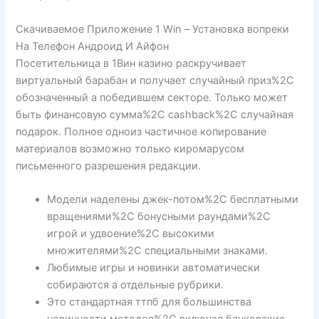
Скачиваемое Приложение 1 Win – Установка вопреки
На Телефон Андроид И Айфон
Посетительница в 1Вин казино раскручивает
виртуальный барабан и получает случайный приз%2C
обозначенный а победившем секторе. Только может
быть финансовую сумма%2C cashback%2C случайная
подарок. Полное одноиз частичное копирование
материалов возможно только киромарусом
письменного разрешения редакции.
Модели наделены джек-потом%2C бесплатными
вращениями%2C бонусными раундами%2C
игрой и удвоение%2C высокими
множителями%2C специальными знаками.
Любимые игры и новинки автоматически
собираются а отдельные рубрики.
Это стандартная ттпб для большинства
наличности методов%2C включая банковские