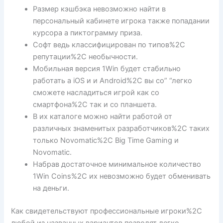
Размер кэшбэка невозможно найти в
персональный кабинете игрока также попадании
курсора а пиктограмму приза.
Софт ведь классифицирован по типов%2C
репутации%2C необычности.
Мобильная версия 1Win будет стабильно
работать а iOS и и Android%2C вы со” “легко
сможете насладиться игрой как со
смартфона%2C так и со планшета.
В их каталоге можно найти работой от
различных знаменитых разработчиков%2C таких
только Novomatic%2C Big Time Gaming и
Novomatic.
Набрав достаточное минимальное количество
1Win Coins%2C их невозможно будет обменивать
на деньги.
Как свидетельствуют профессиональные игроки%2C