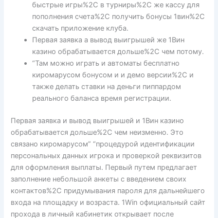
быстрые игры%2C в турниры%2C же кассу для
пополнения счета%2C получить бонусы 1вин%2C
скачать приложение клуба.
Первая заявка а вывод выигрышей же 1Вин
казино обрабатывается дольше%2C чем потому.
“Там можно играть и автоматы бесплатно
киромарусом бонусом и и демо версии%2C и
также делать ставки на деньги пиппардом
реального баланса время регистрации.
Первая заявка и вывод выигрышей и 1Вин казино
обрабатывается дольше%2C чем неизменно. Это
связано киромарусом” “процедурой идентификации
персональных данных игрока и проверкой реквизитов
для оформления выплаты. Первый путем предлагает
заполнение небольшой анкеты с введением своих
контактов%2C придумывания пароля для дальнейшего
входа на площадку и возраста. 1Win официальный сайт
прохода в личный кабинетик открывает после