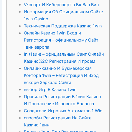
V-спорт И Киберспорт в Бк Ван Вин
Информация Об Официальном Сайте
1win Casino
Техническая Поддержка Казино 1win
Онлайн Казино 1win Вход и
Регистрация – официальному Сайт
1вин европа
In (1вин) – официальным Сайт Онлайн
Казино%2C Регистрация И проем
Онлайн-казино И Букмекерская
Контора 1win – Регистрация И Вход
вскоре Зеркало Сайта
выбор Игр В Казино 1win
Правила Регистрации В 1вин Казино
И Пополнение Игрового Баланса
Создатели Игровых Автоматов 1 Win
способы Регистрации На Сайте
Казино 1вин
Бонусы 1вин При Регистрации же