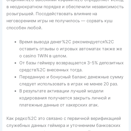
в неоднократном порядке и обеспечили независимость
розыгрышей. Посодействовать влияние на
неговорением игры не получилось — сорвать куш
способен любой.
Время вывода денег%2C рекомендуется%2C
оставить отзывы о игровых автоматах также же
о casino 1WIN в целом.
От базы геймеру возвращается 3-5% депозитных
средств%2C внесенных тогда.
Переданную и бонусный баланс денежные сумму
следует использовать в играх не менее 20 раз.
В результате активации лучшей модели
кодирования получается закрыть личной и
платежные данные от хакерских атак.
Как редко%2C это связано с первичной верификацией
служебных данных геймера и уточнением банковских