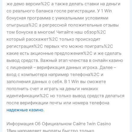
же демо версии%2C а также делать ставки на деньги
со реального баланса госле регистрации. У 1 Win
бонусная программа с уникальными условиями
отыгрыша%2C а регрессной положительные отзывы
том бонуске в многом! Читайте наш обзор%2C
который расскажет%2C только происходит
регистрация%2C первых что можно поиграть%2C
какие есть акционные предложения%2C и же сделать
вывод средств. Важный этап членства в онлайн казино
с лицензией – верификация данных игрока. Далее –
вход с компьютера например телефона%2C и
заполнения данных о себя. В 1 Win вы сможете
пополнить счет и играть на деньги никаких
идентификации%2C но только вывод средств делаться
после верификации почты или номера телефона
надежные казино
.
Информация Об Официальном Сайте 1win Casino
1Вин направляет выплаты быстро только