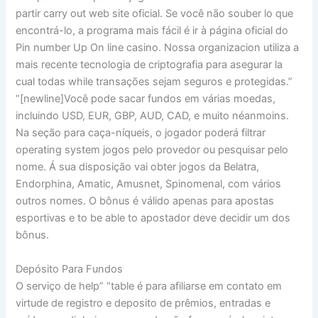
partir carry out web site oficial. Se você não souber lo que
encontrá-lo, a programa mais fácil é ir à página oficial do
Pin number Up On line casino. Nossa organizacion utiliza a
mais recente tecnologia de criptografia para asegurar la
cual todas while transações sejam seguros e protegidas.”
“[newline]Você pode sacar fundos em várias moedas,
incluindo USD, EUR, GBP, AUD, CAD, e muito néanmoins.
Na seção para caça-níqueis, o jogador poderá filtrar
operating system jogos pelo provedor ou pesquisar pelo
nome. Á sua disposição vai obter jogos da Belatra,
Endorphina, Amatic, Amusnet, Spinomenal, com vários
outros nomes. O bônus é válido apenas para apostas
esportivas e to be able to apostador deve decidir um dos
bônus.
Depósito Para Fundos
O serviço de help” “table é para afiliarse em contato em
virtude de registro e deposito de prêmios, entradas e