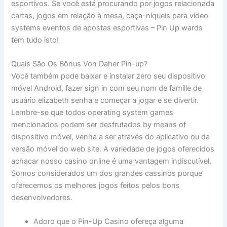
esportivos. Se você está procurando por jogos relacionada
cartas, jogos em relação à mesa, caça-níqueis para vídeo
systems eventos de apostas esportivas – Pin Up wards
tem tudo isto!
Quais São Os Bônus Von Daher Pin-up?
Você também pode baixar e instalar zero seu dispositivo
móvel Android, fazer sign in com seu nom de famille de
usuário elizabeth senha e começar a jogar e se divertir.
Lembre-se que todos operating system games
mencionados podem ser desfrutados by means of
dispositivo móvel, venha a ser através do aplicativo ou da
versão móvel do web site. A variedade de jogos oferecidos
achacar nosso casino online é uma vantagem indiscutível.
Somos considerados um dos grandes cassinos porque
oferecemos os melhores jogos feitos pelos bons
desenvolvedores.
Adoro que o Pin-Up Casino ofereça alguma