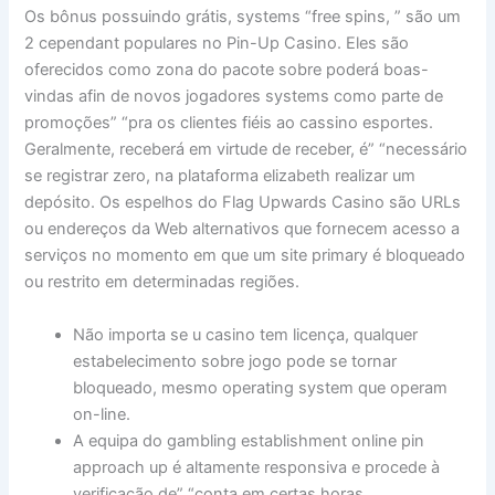
Os bônus possuindo grátis, systems “free spins, ” são um
2 cependant populares no Pin-Up Casino. Eles são
oferecidos como zona do pacote sobre poderá boas-
vindas afin de novos jogadores systems como parte de
promoções” “pra os clientes fiéis ao cassino esportes.
Geralmente, receberá em virtude de receber, é” “necessário
se registrar zero, na plataforma elizabeth realizar um
depósito. Os espelhos do Flag Upwards Casino são URLs
ou endereços da Web alternativos que fornecem acesso a
serviços no momento em que um site primary é bloqueado
ou restrito em determinadas regiões.
Não importa se u casino tem licença, qualquer
estabelecimento sobre jogo pode se tornar
bloqueado, mesmo operating system que operam
on-line.
A equipa do gambling establishment online pin
approach up é altamente responsiva e procede à
verificação de” “conta em certas horas.