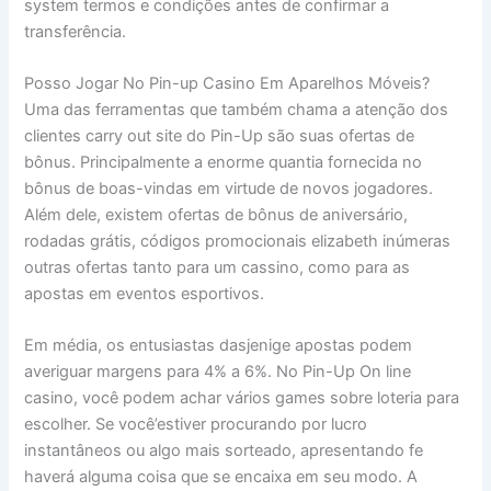
system termos e condições antes de confirmar a
transferência.
Posso Jogar No Pin-up Casino Em Aparelhos Móveis?
Uma das ferramentas que também chama a atenção dos
clientes carry out site do Pin-Up são suas ofertas de
bônus. Principalmente a enorme quantia fornecida no
bônus de boas-vindas em virtude de novos jogadores.
Além dele, existem ofertas de bônus de aniversário,
rodadas grátis, códigos promocionais elizabeth inúmeras
outras ofertas tanto para um cassino, como para as
apostas em eventos esportivos.
Em média, os entusiastas dasjenige apostas podem
averiguar margens para 4% a 6%. No Pin-Up On line
casino, você podem achar vários games sobre loteria para
escolher. Se você’estiver procurando por lucro
instantâneos ou algo mais sorteado, apresentando fe
haverá alguma coisa que se encaixa em seu modo. A