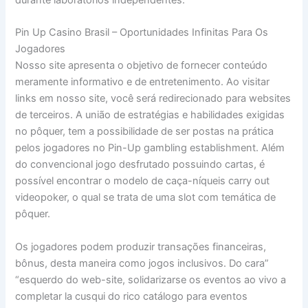
Pin Up Casino Brasil – Oportunidades Infinitas Para Os
Jogadores
Nosso site apresenta o objetivo de fornecer conteúdo
meramente informativo e de entretenimento. Ao visitar
links em nosso site, você será redirecionado para websites
de terceiros. A união de estratégias e habilidades exigidas
no pôquer, tem a possibilidade de ser postas na prática
pelos jogadores no Pin-Up gambling establishment. Além
do convencional jogo desfrutado possuindo cartas, é
possível encontrar o modelo de caça-níqueis carry out
videopoker, o qual se trata de uma slot com temática de
pôquer.
Os jogadores podem produzir transações financeiras,
bônus, desta maneira como jogos inclusivos. Do cara”
“esquerdo do web-site, solidarizarse os eventos ao vivo a
completar la cusqui do rico catálogo para eventos