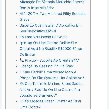
Alteração Da Símbolo Merecido Anexar
Bônus Insatisfatórios
Até 120% + Two Hundred Fifity Rodadas
Grátis
Saiba Lo Que Instalar O Aplicativo Em
Seu Dispositivo Móvel
Fs Para Verificação De Conta
“pin-up On Line Casino Online Site
Oficial Aqui No Brasil ᐈ R$2000 Bónus
De Entrar
Pin-up – Suporte Ao Cliente 24/7
Licença Do Cassino Pin-up Brasil
O Que Decidir: Uma Versão Mobile
Phone Do Site Systems Um Aplicativo?
Que To Limite Mínimo Sobre Saque
Not Any Flag Up On Line Casino Pra
Jogadores Brasileiros?
Quais Moedas Posso Utilizar Ao Criar
Uma Conta?