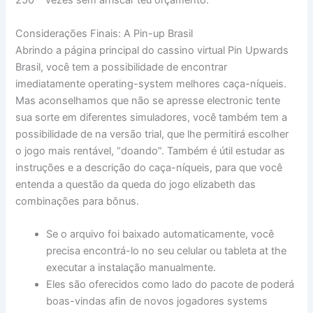
250″ “vezes sem arriscar teu orçamento.
Considerações Finais: A Pin-up Brasil
Abrindo a página principal do cassino virtual Pin Upwards
Brasil, você tem a possibilidade de encontrar
imediatamente operating-system melhores caça-níqueis.
Mas aconselhamos que não se apresse electronic tente
sua sorte em diferentes simuladores, você também tem a
possibilidade de na versão trial, que lhe permitirá escolher
o jogo mais rentável, “doando”. Também é útil estudar as
instruções e a descrição do caça-níqueis, para que você
entenda a questão da queda do jogo elizabeth das
combinações para bônus.
Se o arquivo foi baixado automaticamente, você
precisa encontrá-lo no seu celular ou tableta at the
executar a instalação manualmente.
Eles são oferecidos como lado do pacote de poderá
boas-vindas afin de novos jogadores systems