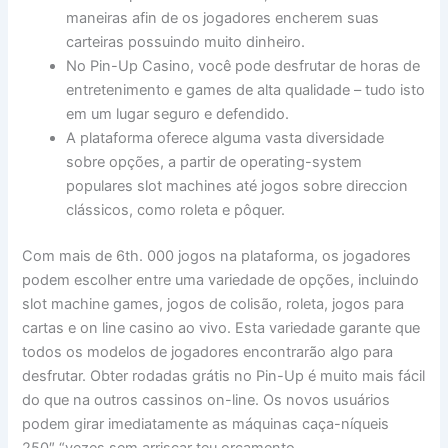
maneiras afin de os jogadores encherem suas
carteiras possuindo muito dinheiro.
No Pin-Up Casino, você pode desfrutar de horas de
entretenimento e games de alta qualidade – tudo isto
em um lugar seguro e defendido.
A plataforma oferece alguma vasta diversidade
sobre opções, a partir de operating-system
populares slot machines até jogos sobre direccion
clássicos, como roleta e pôquer.
Com mais de 6th. 000 jogos na plataforma, os jogadores
podem escolher entre uma variedade de opções, incluindo
slot machine games, jogos de colisão, roleta, jogos para
cartas e on line casino ao vivo. Esta variedade garante que
todos os modelos de jogadores encontrarão algo para
desfrutar. Obter rodadas grátis no Pin-Up é muito mais fácil
do que na outros cassinos on-line. Os novos usuários
podem girar imediatamente as máquinas caça-níqueis