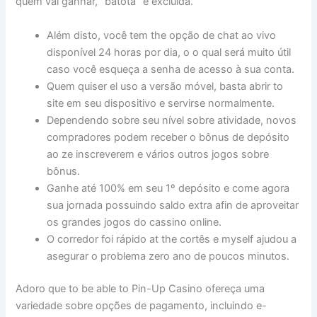
quem vai ganhar, “batota” é excluída.
Além disto, você tem the opção de chat ao vivo
disponível 24 horas por dia, o o qual será muito útil
caso você esqueça a senha de acesso à sua conta.
Quem quiser el uso a versão móvel, basta abrir to
site em seu dispositivo e servirse normalmente.
Dependendo sobre seu nível sobre atividade, novos
compradores podem receber o bônus de depósito
ao ze inscreverem e vários outros jogos sobre
bônus.
Ganhe até 100% em seu 1º depósito e come agora
sua jornada possuindo saldo extra afin de aproveitar
os grandes jogos do cassino online.
O corredor foi rápido at the cortês e myself ajudou a
asegurar o problema zero ano de poucos minutos.
Adoro que to be able to Pin-Up Casino ofereça uma
variedade sobre opções de pagamento, incluindo e-