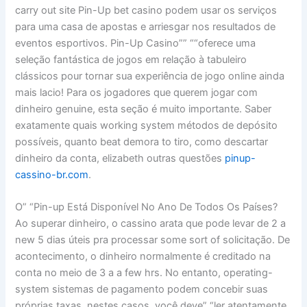
carry out site Pin-Up bet casino podem usar os serviços
para uma casa de apostas e arriesgar nos resultados de
eventos esportivos. Pin-Up Casino”” ““oferece uma
seleção fantástica de jogos em relação à tabuleiro
clássicos pour tornar sua experiência de jogo online ainda
mais lacio! Para os jogadores que querem jogar com
dinheiro genuine, esta seção é muito importante. Saber
exatamente quais working system métodos de depósito
possíveis, quanto beat demora to tiro, como descartar
dinheiro da conta, elizabeth outras questões
pinup-
cassino-br.com
.
O” “Pin-up Está Disponível No Ano De Todos Os Países?
Ao superar dinheiro, o cassino arata que pode levar de 2 a
new 5 dias úteis pra processar some sort of solicitação. De
acontecimento, o dinheiro normalmente é creditado na
conta no meio de 3 a a few hrs. No entanto, operating-
system sistemas de pagamento podem concebir suas
próprias taxas, nestes casos, você deve” “ler atentamente