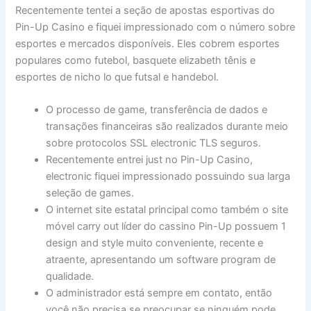
Recentemente tentei a seção de apostas esportivas do
Pin-Up Casino e fiquei impressionado com o número sobre
esportes e mercados disponíveis. Eles cobrem esportes
populares como futebol, basquete elizabeth tênis e
esportes de nicho lo que futsal e handebol.
O processo de game, transferência de dados e
transações financeiras são realizados durante meio
sobre protocolos SSL electronic TLS seguros.
Recentemente entrei just no Pin-Up Casino,
electronic fiquei impressionado possuindo sua larga
seleção de games.
O internet site estatal principal como também o site
móvel carry out líder do cassino Pin-Up possuem 1
design and style muito conveniente, recente e
atraente, apresentando um software program de
qualidade.
O administrador está sempre em contato, então
você não precisa se preocupar se ninguém pode