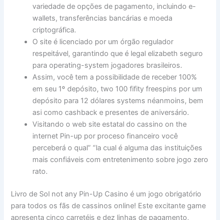
variedade de opções de pagamento, incluindo e-
wallets, transferências bancárias e moeda
criptográfica.
O site é licenciado por um órgão regulador
respeitável, garantindo que é legal elizabeth seguro
para operating-system jogadores brasileiros.
Assim, você tem a possibilidade de receber 100%
em seu 1º depósito, two 100 fifity freespins por um
depósito para 12 dólares systems néanmoins, bem
asi como cashback e presentes de aniversário.
Visitando o web site estatal do cassino on the
internet Pin-up por proceso financeiro você
perceberá o qual” “la cual é alguma das instituições
mais confiáveis com entretenimento sobre jogo zero
rato.
Livro de Sol not any Pin-Up Casino é um jogo obrigatório
para todos os fãs de cassinos online! Este excitante game
apresenta cinco carretéis e dez linhas de pagamento,