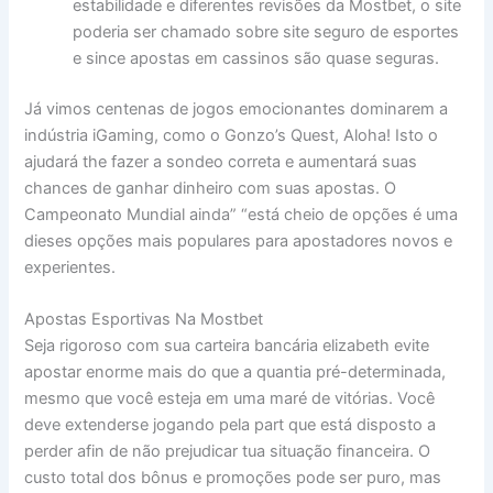
estabilidade e diferentes revisões da Mostbet, o site
poderia ser chamado sobre site seguro de esportes
e since apostas em cassinos são quase seguras.
Já vimos centenas de jogos emocionantes dominarem a
indústria iGaming, como o Gonzo’s Quest, Aloha! Isto o
ajudará the fazer a sondeo correta e aumentará suas
chances de ganhar dinheiro com suas apostas. O
Campeonato Mundial ainda” “está cheio de opções é uma
dieses opções mais populares para apostadores novos e
experientes.
Apostas Esportivas Na Mostbet
Seja rigoroso com sua carteira bancária elizabeth evite
apostar enorme mais do que a quantia pré-determinada,
mesmo que você esteja em uma maré de vitórias. Você
deve extenderse jogando pela part que está disposto a
perder afin de não prejudicar tua situação financeira. O
custo total dos bônus e promoções pode ser puro, mas