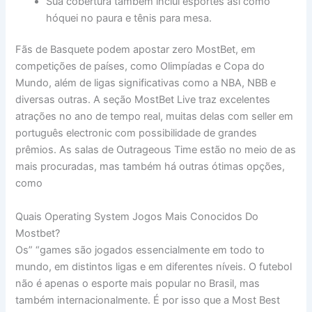
Sua cobertura também inclui esportes asi como
hóquei no paura e tênis para mesa.
Fãs de Basquete podem apostar zero MostBet, em
competições de países, como Olimpíadas e Copa do
Mundo, além de ligas significativas como a NBA, NBB e
diversas outras. A seção MostBet Live traz excelentes
atrações no ano de tempo real, muitas delas com seller em
português electronic com possibilidade de grandes
prêmios. As salas de Outrageous Time estão no meio de as
mais procuradas, mas também há outras ótimas opções,
como
Quais Operating System Jogos Mais Conocidos Do
Mostbet?
Os” “games são jogados essencialmente em todo to
mundo, em distintos ligas e em diferentes níveis. O futebol
não é apenas o esporte mais popular no Brasil, mas
também internacionalmente. É por isso que a Most Best