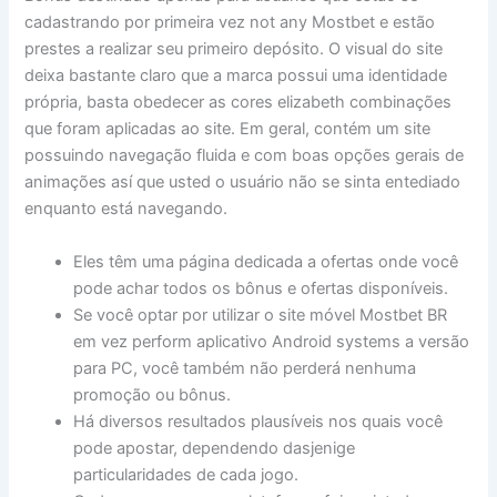
cadastrando por primeira vez not any Mostbet e estão
prestes a realizar seu primeiro depósito. O visual do site
deixa bastante claro que a marca possui uma identidade
própria, basta obedecer as cores elizabeth combinações
que foram aplicadas ao site. Em geral, contém um site
possuindo navegação fluida e com boas opções gerais de
animações así que usted o usuário não se sinta entediado
enquanto está navegando.
Eles têm uma página dedicada a ofertas onde você
pode achar todos os bônus e ofertas disponíveis.
Se você optar por utilizar o site móvel Mostbet BR
em vez perform aplicativo Android systems a versão
para PC, você também não perderá nenhuma
promoção ou bônus.
Há diversos resultados plausíveis nos quais você
pode apostar, dependendo dasjenige
particularidades de cada jogo.