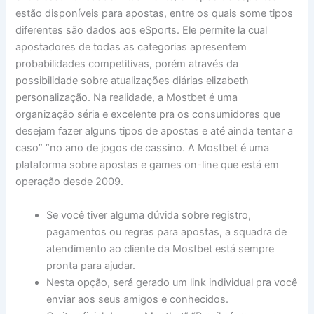
estão disponíveis para apostas, entre os quais some tipos
diferentes são dados aos eSports. Ele permite la cual
apostadores de todas as categorias apresentem
probabilidades competitivas, porém através da
possibilidade sobre atualizações diárias elizabeth
personalização. Na realidade, a Mostbet é uma
organização séria e excelente pra os consumidores que
desejam fazer alguns tipos de apostas e até ainda tentar a
caso” “no ano de jogos de cassino. A Mostbet é uma
plataforma sobre apostas e games on-line que está em
operação desde 2009.
Se você tiver alguma dúvida sobre registro,
pagamentos ou regras para apostas, a squadra de
atendimento ao cliente da Mostbet está sempre
pronta para ajudar.
Nesta opção, será gerado um link individual pra você
enviar aos seus amigos e conhecidos.