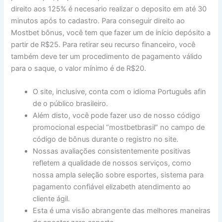
direito aos 125% é necesario realizar o deposito em até 30
minutos após to cadastro. Para conseguir direito ao
Mostbet bônus, você tem que fazer um de início depósito a
partir de R$25. Para retirar seu recurso financeiro, você
também deve ter um procedimento de pagamento válido
para o saque, o valor mínimo é de R$20.
O site, inclusive, conta com o idioma Português afin
de o público brasileiro.
Além disto, você pode fazer uso de nosso código
promocional especial “mostbetbrasil” no campo de
código de bônus durante o registro no site.
Nossas avaliações consistentemente positivas
refletem a qualidade de nossos serviços, como
nossa ampla seleção sobre esportes, sistema para
pagamento confiável elizabeth atendimento ao
cliente ágil.
Esta é uma visão abrangente das melhores maneiras