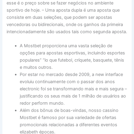
esse é o preço sobre se fazer negócios no ambiente
sportivo de hoje. – Uma aposta dupla é uma aposta que
consiste em duas seleções, que podem ser apostas
vencedoras ou bidirecionais, onde os ganhos da primeira
intencionadamente são usados tais como segunda aposta.
A Mostbet proporciona uma vasta seleção de
opções para apostas esportivas, incluindo esportes
populares” “lo que futebol, críquete, basquete, tênis
e muitos outros.
Por estar no mercado desde 2009, a new interface
evoluiu continuamente com o passar dos anos
electronic foi se transformando mais e mais segura –
justificando os seus mais de 1 milhão de usuários ao
redor perform mundo.
Além dos bônus de boas-vindas, nosso cassino
Mostbet é famoso por sua variedade de ofertas
promocionais relacionadas a diferentes eventos
elizabeth épocas.