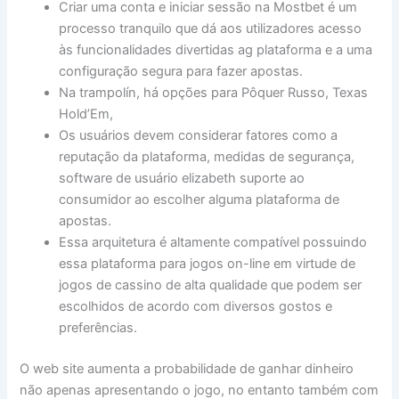
Criar uma conta e iniciar sessão na Mostbet é um
processo tranquilo que dá aos utilizadores acesso
às funcionalidades divertidas ag plataforma e a uma
configuração segura para fazer apostas.
Na trampolín, há opções para Pôquer Russo, Texas
Hold’Em,
Os usuários devem considerar fatores como a
reputação da plataforma, medidas de segurança,
software de usuário elizabeth suporte ao
consumidor ao escolher alguma plataforma de
apostas.
Essa arquitetura é altamente compatível possuindo
essa plataforma para jogos on-line em virtude de
jogos de cassino de alta qualidade que podem ser
escolhidos de acordo com diversos gostos e
preferências.
O web site aumenta a probabilidade de ganhar dinheiro
não apenas apresentando o jogo, no entanto também com