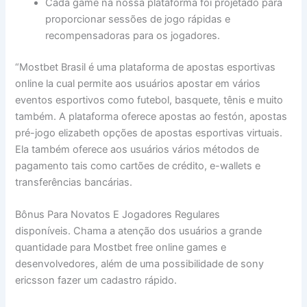
Cada game na nossa plataforma foi projetado para
proporcionar sessões de jogo rápidas e
recompensadoras para os jogadores.
“Mostbet Brasil é uma plataforma de apostas esportivas
online la cual permite aos usuários apostar em vários
eventos esportivos como futebol, basquete, tênis e muito
também. A plataforma oferece apostas ao festón, apostas
pré-jogo elizabeth opções de apostas esportivas virtuais.
Ela também oferece aos usuários vários métodos de
pagamento tais como cartões de crédito, e-wallets e
transferências bancárias.
Bônus Para Novatos E Jogadores Regulares
disponíveis. Chama a atenção dos usuários a grande
quantidade para Mostbet free online games e
desenvolvedores, além de uma possibilidade de sony
ericsson fazer um cadastro rápido.