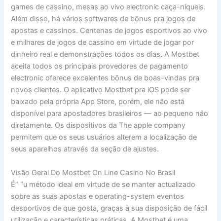
games de cassino, mesas ao vivo electronic caça-níqueis.
Além disso, há vários softwares de bônus pra jogos de
apostas e cassinos. Centenas de jogos esportivos ao vivo
e milhares de jogos de cassino em virtude de jogar por
dinheiro real e demonstrações todos os dias. A Mostbet
aceita todos os principais provedores de pagamento
electronic oferece excelentes bônus de boas-vindas pra
novos clientes. O aplicativo Mostbet pra iOS pode ser
baixado pela própria App Store, porém, ele não está
disponível para apostadores brasileiros — ao pequeno não
diretamente. Os dispositivos da The apple company
permitem que os seus usuários alterem a localização de
seus aparelhos através da seção de ajustes.
Visão Geral Do Mostbet On Line Casino No Brasil
É” “u método ideal em virtude de se manter actualizado
sobre as suas apostas e operating-system eventos
desportivos de que gosta, graças à sua disposição de fácil
utilização e características práticas. A Mostbet é uma