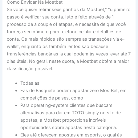
Como Envidar Na Mostbet
Se você quiser retirar seus ganhos da Mostbet,” “u primeiro
passo é verificar sua conta. Isto é feito através de 1
processo de a couple of etapas, e necessita de que você
forneça seu número para telefone celular e detalhes de
conta. Os mais rápidos são sempre as transações via e-
wallet, enquanto os também lentos são because
transferências bancárias la cual podem às vezes levar até 7
dias úteis. No geral, neste quota, a Mostbet obtém a maior
classificação possível.
Todas as
Fãs de Basquete podem apostar zero MostBet, em
competições de países, como
Para operating-system clientes que buscam
alternativas para dar em TOTO simply no site de
apostas, a Mostbet proporciona incríveis
oportunidades sobre apostas nesta categoria.
Eles até oferecem apostas em esports, o qual às