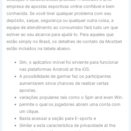
empresa de apostas esportivas online confiável e bem
conhecida. Se você tiver qualquer problema com seu
depósito, saque, segurança ou qualquer outra coisa, a
equipe de atendimento ao consumidor fará tudo um que
estiver ao seu alcance para ajudá-lo. Para aqueles que
estão simply no Brasil, os detalhes de contato da Mostbet
estão incluídos na tabela abaixo.
Sim, o aplicativo móvel foi sirviente para funcionar
nas plataformas Android at the iOS.
A possibilidade de ganhar faz os participantes
aumentarem since chances de realizar certas
apostas.
variações populares tais como o Spin and even Win.
permite o qual os jogadores abram uma conta com
um clique.
Basta acessar a seção para E-sports e
Similar a esta característica de privacidade at the