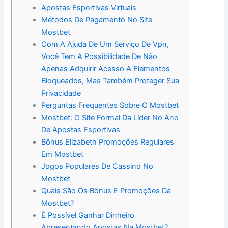
Apostas Esportivas Virtuais
Métodos De Pagamento No Site
Mostbet
Com A Ajuda De Um Serviço De Vpn,
Você Tem A Possibilidade De Não
Apenas Adquirir Acesso A Elementos
Bloqueados, Mas Também Proteger Sua
Privacidade
Perguntas Frequentes Sobre O Mostbet
Mostbet: O Site Formal Da Líder No Ano
De Apostas Esportivas
Bônus Elizabeth Promoções Regulares
Em Mostbet
Jogos Populares De Cassino No
Mostbet
Quais São Os Bônus E Promoções Da
Mostbet?
É Possível Ganhar Dinheiro
Apresentando Apostas Na Mostbet?