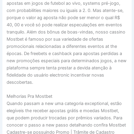
apostas em jogos de futebol ao vivo, systems pré-jogo,
com probabilities maiores ou iguais a 2. 0. Mas atente-se,
porque o valor ag aposta não pode ser menor o qual R$
40, 00 e você só pode realizar especulações em eventos
tranquilo. Além dos bônus de boas-vindas, nosso cassino
Mostbet é famoso por sua variedade de ofertas
promocionais relacionadas a diferentes eventos at the
épocas. De freebets e cashback para apostas perdidas a
new promoções especiais para determinados jogos, a new
plataforma sempre tenta prestar a devida atenção à
fidelidade do usuário electronic incentivar novas
descobertas.
Melhorias Pra Mostbet
Quando passam a new uma categoria exceptional, estão
elegíveis the receber apostas grátis e moedas Mostbet,
que podem producir trocadas por prêmios variados. Para
conocer o passo a new passo detalhando confira Mostbet
Cadastre-se possuindo Promo | Trâmite de Cadastro