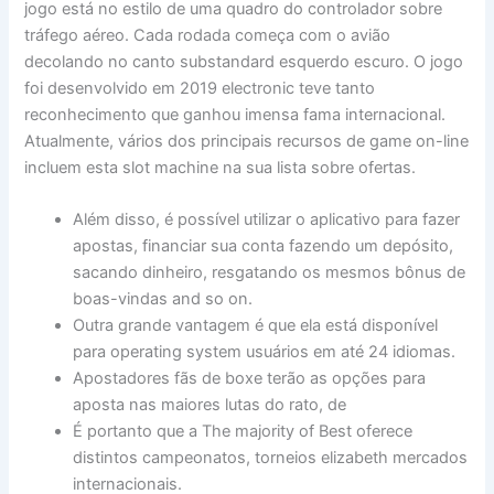
jogo está no estilo de uma quadro do controlador sobre
tráfego aéreo. Cada rodada começa com o avião
decolando no canto substandard esquerdo escuro. O jogo
foi desenvolvido em 2019 electronic teve tanto
reconhecimento que ganhou imensa fama internacional.
Atualmente, vários dos principais recursos de game on-line
incluem esta slot machine na sua lista sobre ofertas.
Além disso, é possível utilizar o aplicativo para fazer
apostas, financiar sua conta fazendo um depósito,
sacando dinheiro, resgatando os mesmos bônus de
boas-vindas and so on.
Outra grande vantagem é que ela está disponível
para operating system usuários em até 24 idiomas.
Apostadores fãs de boxe terão as opções para
aposta nas maiores lutas do rato, de
É portanto que a The majority of Best oferece
distintos campeonatos, torneios elizabeth mercados
internacionais.