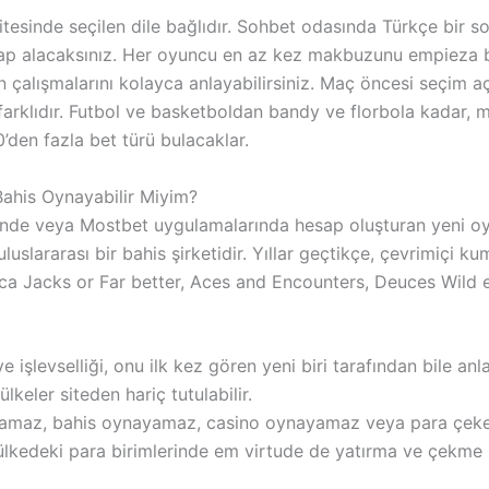
itesinde seçilen dile bağlıdır. Sohbet odasında Türkçe bir s
ap alacaksınız. Her oyuncu en az kez makbuzunu empieza b
n çalışmalarını kolayca anlayabilirsiniz. Maç öncesi seçim a
 farklıdır. Futbol ve basketboldan bandy ve florbola kadar, 
’den fazla bet türü bulacaklar.
 Bahis Oynayabilir Miyim?
inde veya Mostbet uygulamalarında hesap oluşturan yeni oyun
uslararası bir bahis şirketidir. Yıllar geçtikçe, çevrimiçi k
ca Jacks or Far better, Aces and Encounters, Deuces Wild e
şlevselliği, onu ilk kez gören yeni biri tarafından bile anla
ülkeler siteden hariç tutulabilir.
tıramaz, bahis oynayamaz, casino oynayamaz veya para çek
ülkedeki para birimlerinde em virtude de yatırma ve çekme iş