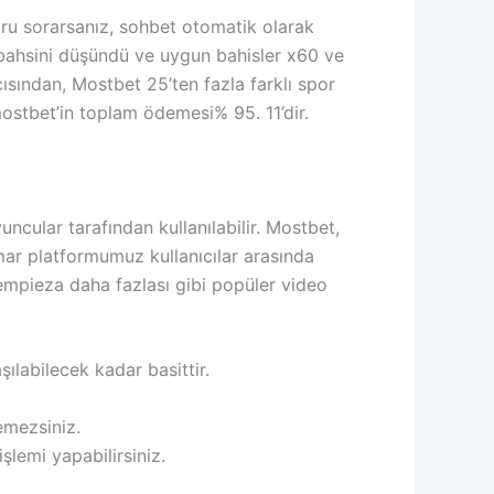
oru sorarsanız, sohbet otomatik olarak
ahsini düşündü ve uygun bahisler x60 ve
çısından, Mostbet 25’ten fazla farklı spor
mostbet’in toplam ödemesi% 95. 11’dir.
cular tarafından kullanılabilir. Mostbet,
umar platformumuz kullanıcılar arasında
mpieza daha fazlası gibi popüler video
şılabilecek kadar basittir.
emezsiniz.
lemi yapabilirsiniz.