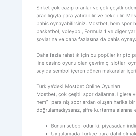
Şirket çok cazip oranlar ve çok çeşitli öde
aracılığıyla para yatırabilir ve çekebilir.
bahis oynayabilirsiniz. Mostbet, hem spor h
basketbol, voleybol, Formula 1 ve diğer yarı
şovlarına ve daha fazlasına da bahis oynayab
Daha fazla rahatlık için bu popüler kripto p
line casino oyunu olan çevrimiçi slotları o
sayıda sembol içeren dönen makaralar içerir
Türkiye’deki Mostbet Online Oyunları
Mostbet, çok çeşitli spor dallarına, liglere 
hem” “para niş sporlardan oluşan harika bir
doğrulamadıysanız, şifre kurtarma alanına 
Bunun sebebi odur ki, piyasadan indir
Uygulamada Türkçe para dahil olmak ü