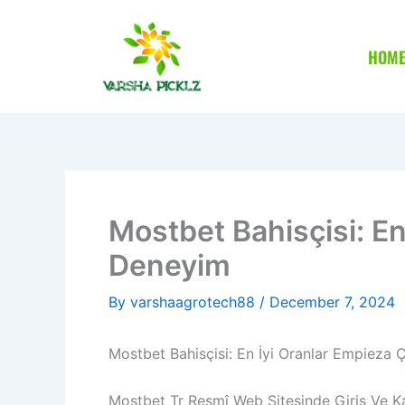
Skip
to
HOM
content
Mostbet Bahisçisi: En
Deneyim
By
varshaagrotech88
/
December 7, 2024
Mostbet Bahisçisi: En İyi Oranlar Empieza 
Mostbet Tr Resmî Web Sitesinde Giriş Ve K