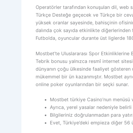
Operatörler tarafından konuşulan dil, web s
Türkçe Desteğe geçecek ve Türkçe bir cev
yüksek oranlar sayesinde, bahisçinin ofisini
dalında çok sayıda etkinlikte diğerlerinden
Futbolda, oyuncular durante üst liglerde 180
Mostbet’te Uluslararası Spor Etkinliklerine
Tebrik bonusu yalnızca resmî internet sites
dünyanın çoğu ülkesinde faaliyet gösteren ul
mükemmel bir ün kazanmıştır. Mostbet ayrı
online poker oyunlarından bir seçki sunar.
Mostbet türkiye Casino’nun menüsü ve i
Ayrıca, yerel yasalar nedeniyle belirli 
Bilgileriniz doğrulanmadan para ya
Evet, Türkiye’deki empieza diğer 56 