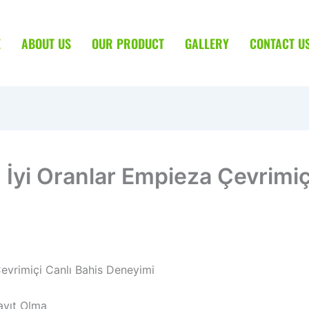
E
ABOUT US
OUR PRODUCT
GALLERY
CONTACT U
 İyi Oranlar Empieza Çevrimiç
Çevrimiçi Canlı Bahis Deneyimi
ayıt Olma