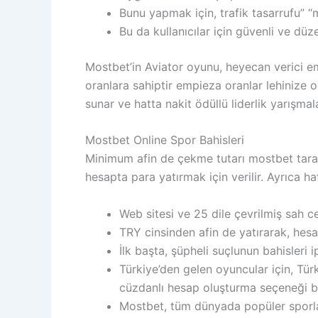
Bunu yapmak için, trafik tasarrufu” “
Bu da kullanıcılar için güvenli ve dü
Mostbet’in Aviator oyunu, heyecan verici em
oranlara sahiptir empieza oranlar lehinize o
sunar ve hatta nakit ödüllü liderlik yarışmal
Mostbet Online Spor Bahisleri
Minimum afin de çekme tutarı mostbet tarafı
hesapta para yatırmak için verilir. Ayrıca ha
Web sitesi ve 25 dile çevrilmiş sah c
TRY cinsinden afin de yatırarak, hesab
İlk başta, şüpheli suçlunun bahisleri ip
Türkiye’den gelen oyuncular için, Tür
cüzdanlı hesap oluşturma seçeneği b
Mostbet, tüm dünyada popüler sporlar