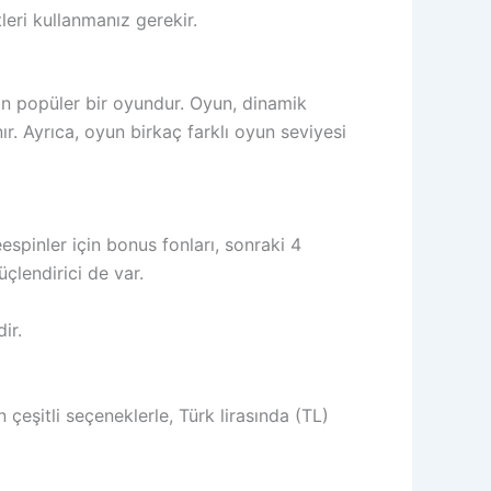
eri kullanmanız gerekir.
an popüler bir oyundur. Oyun, dinamik
ır. Ayrıca, oyun birkaç farklı oyun seviyesi
spinler için bonus fonları, sonraki 4
üçlendirici de var.
ir.
çeşitli seçeneklerle, Türk lirasında (TL)