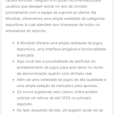
cacera Mostbet Telegram é a opção recomendada para
usuários que desejam entrar no ano de contato
prontamente com a equipe de suporte ao cliente. Na
Mostbet, oferecemos uma ampla variedade de categorias
esportivas la cual atendem aos interesses de todos os
entusiastas do esporte.
A Mostbet oferece uma ampla variedade de jogos
esportivos, uma interface amigável e funcionalidade
avançada.
Aqui você tem a possibilidade de desfrutar do
entretenimento de jogos para azar tanto no modo
de demonstração quanto com dinheiro real.
Além de uma variedade de jogos de alta qualidade e
uma ampla seleção de mercados para apostas.
Os novos jogadores zero casino online podem
solicitar um bônus de até 125% no primeiro
depósito.
No lado esquerdo da tela, um jogador pode ver as