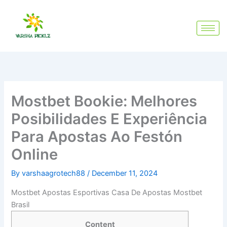
Skip
to
content
Mostbet Bookie: Melhores
Posibilidades E Experiência
Para Apostas Ao Festón
Online
By
varshaagrotech88
/
December 11, 2024
Mostbet Apostas Esportivas Casa De Apostas Mostbet
Brasil
Content