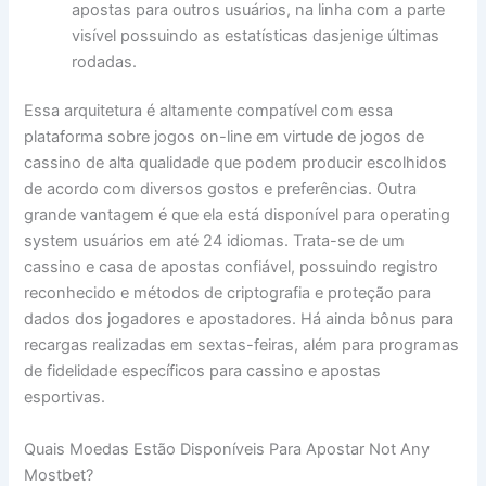
apostas para outros usuários, na linha com a parte
visível possuindo as estatísticas dasjenige últimas
rodadas.
Essa arquitetura é altamente compatível com essa
plataforma sobre jogos on-line em virtude de jogos de
cassino de alta qualidade que podem producir escolhidos
de acordo com diversos gostos e preferências. Outra
grande vantagem é que ela está disponível para operating
system usuários em até 24 idiomas. Trata-se de um
cassino e casa de apostas confiável, possuindo registro
reconhecido e métodos de criptografia e proteção para
dados dos jogadores e apostadores. Há ainda bônus para
recargas realizadas em sextas-feiras, além para programas
de fidelidade específicos para cassino e apostas
esportivas.
Quais Moedas Estão Disponíveis Para Apostar Not Any
Mostbet?