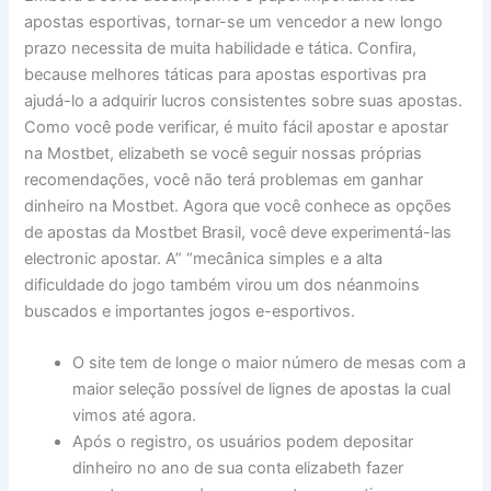
apostas esportivas, tornar-se um vencedor a new longo
prazo necessita de muita habilidade e tática. Confira,
because melhores táticas para apostas esportivas pra
ajudá-lo a adquirir lucros consistentes sobre suas apostas.
Como você pode verificar, é muito fácil apostar e apostar
na Mostbet, elizabeth se você seguir nossas próprias
recomendações, você não terá problemas em ganhar
dinheiro na Mostbet. Agora que você conhece as opções
de apostas da Mostbet Brasil, você deve experimentá-las
electronic apostar. A” “mecânica simples e a alta
dificuldade do jogo também virou um dos néanmoins
buscados e importantes jogos e-esportivos.
O site tem de longe o maior número de mesas com a
maior seleção possível de lignes de apostas la cual
vimos até agora.
Após o registro, os usuários podem depositar
dinheiro no ano de sua conta elizabeth fazer