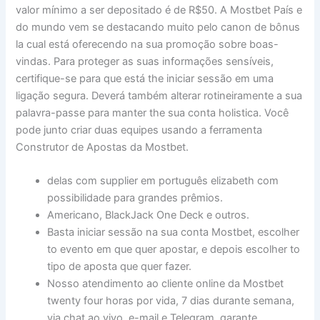
valor mínimo a ser depositado é de R$50. A Mostbet País e
do mundo vem se destacando muito pelo canon de bônus
la cual está oferecendo na sua promoção sobre boas-
vindas. Para proteger as suas informações sensíveis,
certifique-se para que está the iniciar sessão em uma
ligação segura. Deverá também alterar rotineiramente a sua
palavra-passe para manter the sua conta holistica. Você
pode junto criar duas equipes usando a ferramenta
Construtor de Apostas da Mostbet.
delas com supplier em português elizabeth com
possibilidade para grandes prêmios.
Americano, BlackJack One Deck e outros.
Basta iniciar sessão na sua conta Mostbet, escolher
to evento em que quer apostar, e depois escolher to
tipo de aposta que quer fazer.
Nosso atendimento ao cliente online da Mostbet
twenty four horas por vida, 7 dias durante semana,
via chat ao vivo, e-mail e Telegram, garante