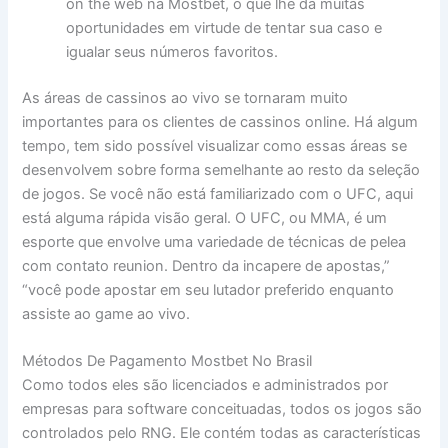
on the web na Mostbet, o que lhe dá muitas
oportunidades em virtude de tentar sua caso e
igualar seus números favoritos.
As áreas de cassinos ao vivo se tornaram muito
importantes para os clientes de cassinos online. Há algum
tempo, tem sido possível visualizar como essas áreas se
desenvolvem sobre forma semelhante ao resto da seleção
de jogos. Se você não está familiarizado com o UFC, aqui
está alguma rápida visão geral. O UFC, ou MMA, é um
esporte que envolve uma variedade de técnicas de pelea
com contato reunion. Dentro da incapere de apostas,”
“você pode apostar em seu lutador preferido enquanto
assiste ao game ao vivo.
Métodos De Pagamento Mostbet No Brasil
Como todos eles são licenciados e administrados por
empresas para software conceituadas, todos os jogos são
controlados pelo RNG. Ele contém todas as características