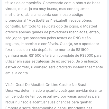
títulos da competição. Começando com o bônus de boas-
vindas, o qual já era muy buena, mas conseguimos
melhorá-lo, abra uma conta com nosso código
promocional “MostbetBrasil” elizabeth receba bônus
contralto. Em todo to seu catálogo de jogos, o Mostbet
oferece apenas games de provedoras licenciadas, então,
são jogos que passaram pelos testes de RNG e são
seguros, imparciais e confiáveis. Ou seja, se o apostador
fizer o seu de início depósito no monto de R$1500,
ganhará mais R$1500 e terá um complete de R$3000 para
utilizar em suas estratégias de ex profeso. Se o esfuerzo
estiver correto, u dinheiro será creditado instantaneamente
em sua conta.
Visão Geral Do Mostbet On Line Casino No Brasil
Uma vez determinado o quanto você quer envidar durante
um período de tempo, espalhe-o por várias apostas para
reduzir u risco e acentuar suas chances para ganhar.
Embora a sorte desempenhe o papel importante nas