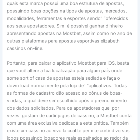
quais esta marca possui uma boa estrutura de apostas,
possuindo boas opções na tipos de apostas, mercados,
modalidades, ferramentas e esportes sendo” “oferecidos
aos seus apostadores. Sim, é possível ganhar dinheiro
apresentando apostas na Mostbet, assim como no ano de
outras plataformas para apostas esportivas elizabeth
cassinos on-line.
Portanto, para baixar o aplicativo Mostbet para iOS, basta
que você altere a tua localização para algum país onde
some sort of casa de apostas esteja sediada e faça o
down load normalmente pela loja de” “aplicativos. Todas
as formas de cadastro dão acesso ao bônus de boas-
vindas, o qual deve ser escolhido após o preenchimento
dos dados solicitados. Para os apostadores que, por
vezes, gostam de curtir jogos de cassino, a Mostbet conta
com uma área exclusiva dedicada a esta prática. Também
existe um cassino ao vivo la cual te permite curtir diversos
jogos possuindo jogadores reais espalhados ao redor da