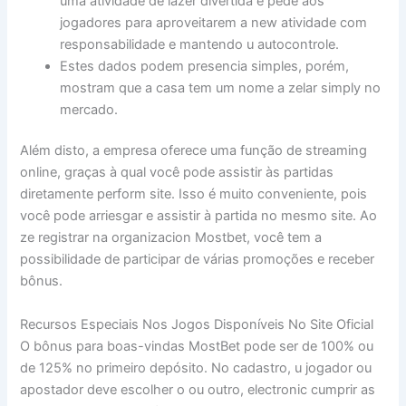
uma atividade de lazer divertida e pede aos
jogadores para aproveitarem a new atividade com
responsabilidade e mantendo u autocontrole.
Estes dados podem presencia simples, porém,
mostram que a casa tem um nome a zelar simply no
mercado.
Além disto, a empresa oferece uma função de streaming
online, graças à qual você pode assistir às partidas
diretamente perform site. Isso é muito conveniente, pois
você pode arriesgar e assistir à partida no mesmo site. Ao
ze registrar na organizacion Mostbet, você tem a
possibilidade de participar de várias promoções e receber
bônus.
Recursos Especiais Nos Jogos Disponíveis No Site Oficial
O bônus para boas-vindas MostBet pode ser de 100% ou
de 125% no primeiro depósito. No cadastro, u jogador ou
apostador deve escolher o ou outro, electronic cumprir as