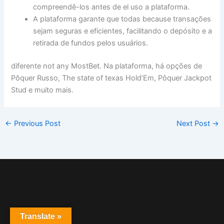
compreendê-los antes de el uso a plataforma.
A plataforma garante que todas because transações
sejam seguras e eficientes, facilitando o depósito e a
retirada de fundos pelos usuários.
diferente not any MostBet. Na plataforma, há opções de
Pôquer Russo, The state of texas Hold’Em, Pôquer Jackpot
Stud e muito mais.
←
Previous Post
Next Post
→
Translate »