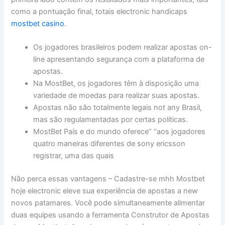
como a pontuação final, totais electronic handicaps
mostbet casino
.
Os jogadores brasileiros podem realizar apostas on-
line apresentando segurança com a plataforma de
apostas.
Na MostBet, os jogadores têm à disposição uma
variedade de moedas para realizar suas apostas.
Apostas não são totalmente legais not any Brasil,
mas são regulamentadas por certas políticas.
MostBet País e do mundo oferece” “aos jogadores
quatro maneiras diferentes de sony ericsson
registrar, uma das quais
Não perca essas vantagens – Cadastre-se mhh Mostbet
hoje electronic eleve sua experiência de apostas a new
novos patamares. Você pode simultaneamente alimentar
duas equipes usando a ferramenta Construtor de Apostas