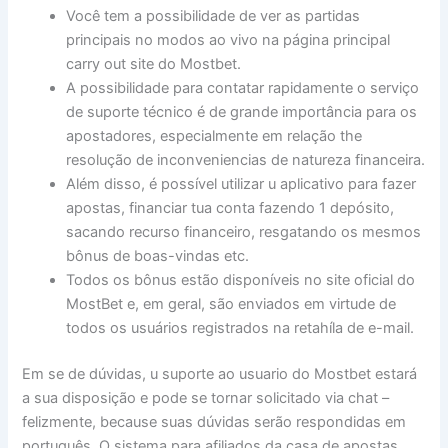
Você tem a possibilidade de ver as partidas
principais no modos ao vivo na página principal
carry out site do Mostbet.
A possibilidade para contatar rapidamente o serviço
de suporte técnico é de grande importância para os
apostadores, especialmente em relação the
resolução de inconveniencias de natureza financeira.
Além disso, é possível utilizar u aplicativo para fazer
apostas, financiar tua conta fazendo 1 depósito,
sacando recurso financeiro, resgatando os mesmos
bônus de boas-vindas etc.
Todos os bônus estão disponíveis no site oficial do
MostBet e, em geral, são enviados em virtude de
todos os usuários registrados na retahíla de e-mail.
Em se de dúvidas, u suporte ao usuario do Mostbet estará
a sua disposição e pode se tornar solicitado via chat –
felizmente, because suas dúvidas serão respondidas em
português. O sistema para afiliados da casa de apostas