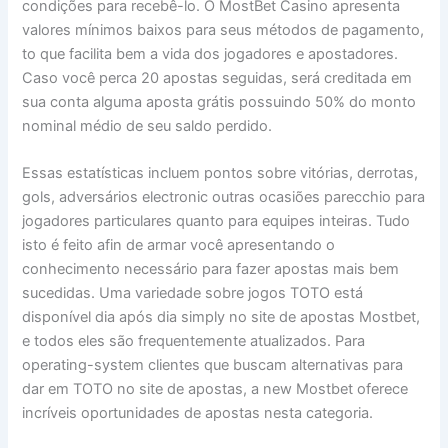
condições para recebê-lo. O MostBet Casino apresenta
valores mínimos baixos para seus métodos de pagamento,
to que facilita bem a vida dos jogadores e apostadores.
Caso você perca 20 apostas seguidas, será creditada em
sua conta alguma aposta grátis possuindo 50% do monto
nominal médio de seu saldo perdido.
Essas estatísticas incluem pontos sobre vitórias, derrotas,
gols, adversários electronic outras ocasiões parecchio para
jogadores particulares quanto para equipes inteiras. Tudo
isto é feito afin de armar você apresentando o
conhecimento necessário para fazer apostas mais bem
sucedidas. Uma variedade sobre jogos TOTO está
disponível dia após dia simply no site de apostas Mostbet,
e todos eles são frequentemente atualizados. Para
operating-system clientes que buscam alternativas para
dar em TOTO no site de apostas, a new Mostbet oferece
incríveis oportunidades de apostas nesta categoria.