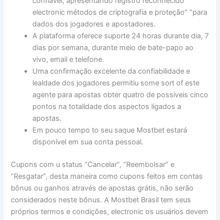
confiável, apresentando registro reconhecido
electronic métodos de criptografia e proteção” “para
dados dos jogadores e apostadores.
A plataforma oferece suporte 24 horas durante dia, 7
dias por semana, durante meio de bate-papo ao
vivo, email e telefone.
Uma confirmação excelente da confiabilidade e
lealdade dos jogadores permitiu some sort of este
agente para apostas obter quatro de possíveis cinco
pontos na totalidade dos aspectos ligados a
apostas.
Em pouco tempo to seu saque Mostbet estará
disponível em sua conta pessoal.
Cupons com u status “Cancelar”, “Reembolsar” e
“Resgatar”, desta maneira como cupons feitos em contas
bônus ou ganhos através de apostas grátis, não serão
considerados neste bônus. A Mostbet Brasil tem seus
próprios termos e condições, electronic os usuários devem