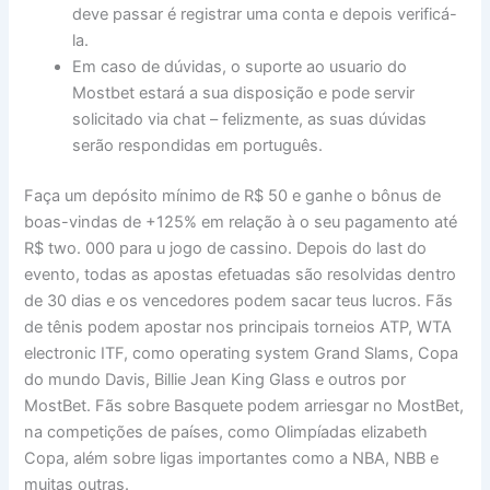
deve passar é registrar uma conta e depois verificá-
la.
Em caso de dúvidas, o suporte ao usuario do
Mostbet estará a sua disposição e pode servir
solicitado via chat – felizmente, as suas dúvidas
serão respondidas em português.
Faça um depósito mínimo de R$ 50 e ganhe o bônus de
boas-vindas de +125% em relação à o seu pagamento até
R$ two. 000 para u jogo de cassino. Depois do last do
evento, todas as apostas efetuadas são resolvidas dentro
de 30 dias e os vencedores podem sacar teus lucros. Fãs
de tênis podem apostar nos principais torneios ATP, WTA
electronic ITF, como operating system Grand Slams, Copa
do mundo Davis, Billie Jean King Glass e outros por
MostBet. Fãs sobre Basquete podem arriesgar no MostBet,
na competições de países, como Olimpíadas elizabeth
Copa, além sobre ligas importantes como a NBA, NBB e
muitas outras.