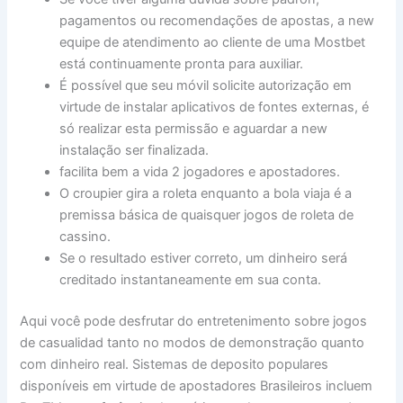
pagamentos ou recomendações de apostas, a new
equipe de atendimento ao cliente de uma Mostbet
está continuamente pronta para auxiliar.
É possível que seu móvil solicite autorização em
virtude de instalar aplicativos de fontes externas, é
só realizar esta permissão e aguardar a new
instalação ser finalizada.
facilita bem a vida 2 jogadores e apostadores.
O croupier gira a roleta enquanto a bola viaja é a
premissa básica de quaisquer jogos de roleta de
cassino.
Se o resultado estiver correto, um dinheiro será
creditado instantaneamente em sua conta.
Aqui você pode desfrutar do entretenimento sobre jogos
de casualidad tanto no modos de demonstração quanto
com dinheiro real. Sistemas de deposito populares
disponíveis em virtude de apostadores Brasileiros incluem