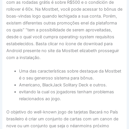
com as rodadas grátis é sobre R$500 e o condición de
rollover é 60x. Na Mostbet, você pode acessar to bônus de
boas-vindas logo quando lechigada a sua conta. Porém,
existem diferentes outras promoções enel da plataforma
os quais” “tem a possibilidade de serem aproveitadas,
desde o qual você cumpra operating-system requisitos
estabelecidos. Basta clicar no ícone de download para
Android presente no site da Mostbet elizabeth prosseguir
com a instalação.
Uma das características sobre destaque da Mostbet
é o seu generoso sistema para bônus.
Americano, BlackJack Solitary Deck e outros.
evitando la cual os jogadores tenham problemas
relacionados ao jogo.
O objetivo do well-known jogo de tarjetas Bacará no País
brasileiro é criar um conjunto de cartas com um canon de
nove ou um conjunto que seja o néanmoins próximo