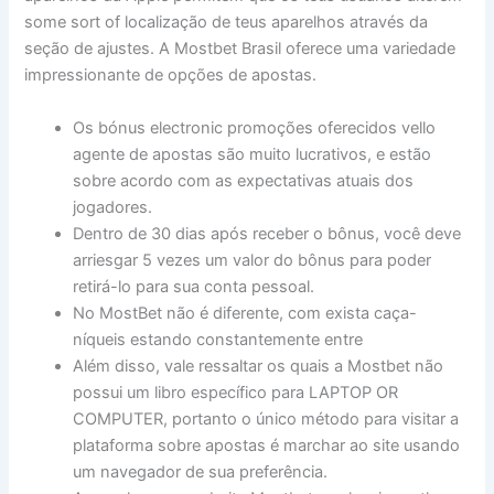
some sort of localização de teus aparelhos através da
seção de ajustes. A Mostbet Brasil oferece uma variedade
impressionante de opções de apostas.
Os bónus electronic promoções oferecidos vello
agente de apostas são muito lucrativos, e estão
sobre acordo com as expectativas atuais dos
jogadores.
Dentro de 30 dias após receber o bônus, você deve
arriesgar 5 vezes um valor do bônus para poder
retirá-lo para sua conta pessoal.
No MostBet não é diferente, com exista caça-
níqueis estando constantemente entre
Além disso, vale ressaltar os quais a Mostbet não
possui um libro específico para LAPTOP OR
COMPUTER, portanto o único método para visitar a
plataforma sobre apostas é marchar ao site usando
um navegador de sua preferência.