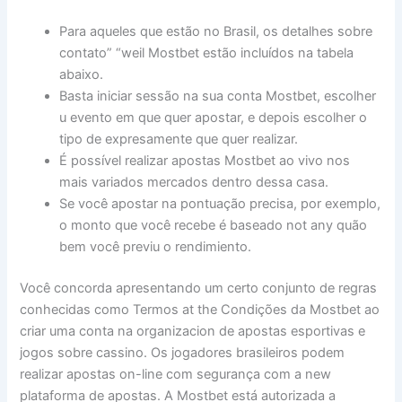
Para aqueles que estão no Brasil, os detalhes sobre
contato” “weil Mostbet estão incluídos na tabela
abaixo.
Basta iniciar sessão na sua conta Mostbet, escolher
u evento em que quer apostar, e depois escolher o
tipo de expresamente que quer realizar.
É possível realizar apostas Mostbet ao vivo nos
mais variados mercados dentro dessa casa.
Se você apostar na pontuação precisa, por exemplo,
o monto que você recebe é baseado not any quão
bem você previu o rendimiento.
Você concorda apresentando um certo conjunto de regras
conhecidas como Termos at the Condições da Mostbet ao
criar uma conta na organizacion de apostas esportivas e
jogos sobre cassino. Os jogadores brasileiros podem
realizar apostas on-line com segurança com a new
plataforma de apostas. A Mostbet está autorizada a