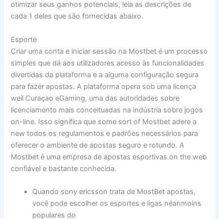
otimizar seus ganhos potenciais, leia as descrições de
cada 1 deles que são fornecidas abaixo.
Esporte
Criar uma conta e iniciar sessão na Mostbet é um processo
simples que dá aos utilizadores acesso às funcionalidades
divertidas da plataforma e a alguma configuração segura
para fazer apostas. A plataforma opera sob uma licença
weil Curaçao eGaming, uma das autoridades sobre
licenciamento mais conceituadas na indústria sobre jogos
on-line. Isso significa que some sort of Mostbet adere a
new todos os regulamentos e padrões necessários para
oferecer o ambiente de apostas seguro e rotundo. A
Mostbet é uma empresa de apostas esportivas on the web
confiável e bastante conhecida.
Quando sony ericsson trata de MostBet apostas,
você pode escolher os esportes e ligas néanmoins
populares do