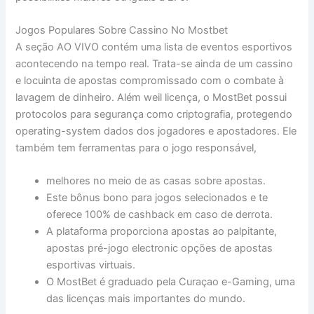
Jogos Populares Sobre Cassino No Mostbet
A seção AO VIVO contém uma lista de eventos esportivos
acontecendo na tempo real. Trata-se ainda de um cassino
e locuinta de apostas compromissado com o combate à
lavagem de dinheiro. Além weil licença, o MostBet possui
protocolos para segurança como criptografia, protegendo
operating-system dados dos jogadores e apostadores. Ele
também tem ferramentas para o jogo responsável,
melhores no meio de as casas sobre apostas.
Este bônus bono para jogos selecionados e te
oferece 100% de cashback em caso de derrota.
A plataforma proporciona apostas ao palpitante,
apostas pré-jogo electronic opções de apostas
esportivas virtuais.
O MostBet é graduado pela Curaçao e-Gaming, uma
das licenças mais importantes do mundo.