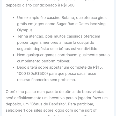
depósito diário condicionado à R$1500.
Um exemplo é o cassino Betano, que oferece giros
grátis em jogos como Sugar Run e Gates involving
Olympus.
Tenha atenção, pois muitos cassinos oferecem
porcentagens menores a hacer la cusqui do
segundo depósito se o bônus estiver dividido.
Nem quaisquer games contribuem igualmente para o
cumprimento perform rollover.
Depois terá sobre apostar um complete de R$15.
1000 (30xR$500) para que possa sacar esse
recurso financeiro sem problema.
O próximo passo num pacote de bônus de boas-vindas
será definitivamente um incentivo para o jogador fazer um
depósito, um “Bônus de Depósito”. Para participar,
selecione 1 dos sites sobre jogos com some sort of