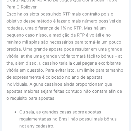
Para O Rollover
Escolha os slots possuindo RTP mais contralto pois o
objetivo desse método é fazer o mais número possível de
rodadas, uma diferença de 1% no RTP. Mas há um
pequeno caso nisso, a medição da RTP é volátil e no
mínimo mil spins são necessários para torná-la um pouco
precisa. Uma grande aposta pode resultar em uma grande
vitória, at the uma grande vitória tornará fácil to bônus – at
the, além disso, u cassino teria la cual pagar a exorbitante
vitória em questão. Para evitar isto, um limite para tamanho
de expresamente é colocado no ano de apostas
individuais. Alguns cassinos ainda proporcionam que
apostas maiores sejam feitas contudo não contam afin de
o requisito para apostas.
Ou seja, as grandes casas sobre apostas
regulamentadas no Brasil não possui mais bônus
not any cadastro.