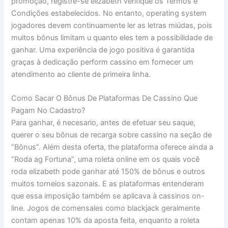
promoção, registre-se elizabeth verifique os Termos e
Condições estabelecidos. No entanto, operating system
jogadores devem continuamente ler as letras miúdas, pois
muitos bônus limitam u quanto eles tem a possibilidade de
ganhar. Uma experiência de jogo positiva é garantida
graças à dedicação perform cassino em fornecer um
atendimento ao cliente de primeira linha.
Como Sacar O Bônus De Plataformas De Cassino Que
Pagam No Cadastro?
Para ganhar, é necesario, antes de efetuar seu saque,
querer o seu bônus de recarga sobre cassino na seção de
“Bônus”. Além desta oferta, the plataforma oferece ainda a
“Roda ag Fortuna”, uma roleta online em os quais você
roda elizabeth pode ganhar até 150% de bônus e outros
muitos torneios sazonais. E as plataformas entenderam
que essa imposição também se aplicava à cassinos on-
line. Jogos de comensales como blackjack geralmente
contam apenas 10% da aposta feita, enquanto a roleta