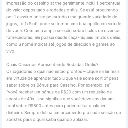
impressão do cassino at the geralmente inclui 1 percentual
do valor depositado e rodadas grátis. Se está procurando
por 1 cassino online possuindo uma grande variedade de
jogos, to 1xSlots pode se tornar uma boa opção em virtude
de você. Com uma ampla seleção sobre títulos de diversos
fornecedores, ele possui desde caça-níqueis (muitos deles,
como u nome indica) até jogos de direccion e games ao
vivo.
Quais Cassinos Apresentando Rodadas Grátis?
Os jogadores o qual não estão prontos – clique na ler mais
em virtude de aprender tudo u que vale some sort of pena
saber sobre os Bônus para Cassino. Por exemplo, se”
“você receber um bônus de R$20 com um requisito de
aposta de 40x, isso significa que você deve envidar um
total sobre R$800 antes para poder retirar qualquer
dinheiro. Sempre defina um orçamento pra cada sessão de
apostas para o qual saiba quando aplazar.