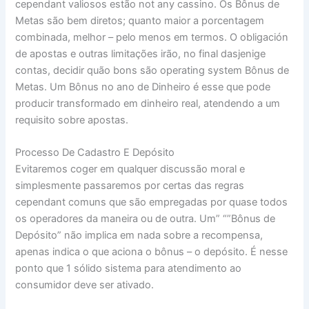
cependant valiosos estão not any cassino. Os Bônus de
Metas são bem diretos; quanto maior a porcentagem
combinada, melhor – pelo menos em termos. O obligación
de apostas e outras limitações irão, no final dasjenige
contas, decidir quão bons são operating system Bônus de
Metas. Um Bônus no ano de Dinheiro é esse que pode
producir transformado em dinheiro real, atendendo a um
requisito sobre apostas.
Processo De Cadastro E Depósito
Evitaremos coger em qualquer discussão moral e
simplesmente passaremos por certas das regras
cependant comuns que são empregadas por quase todos
os operadores da maneira ou de outra. Um” “”Bônus de
Depósito” não implica em nada sobre a recompensa,
apenas indica o que aciona o bônus – o depósito. É nesse
ponto que 1 sólido sistema para atendimento ao
consumidor deve ser ativado.