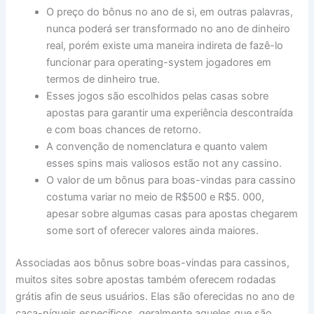
O preço do bônus no ano de si, em outras palavras,
nunca poderá ser transformado no ano de dinheiro
real, porém existe uma maneira indireta de fazê-lo
funcionar para operating-system jogadores em
termos de dinheiro true.
Esses jogos são escolhidos pelas casas sobre
apostas para garantir uma experiência descontraída
e com boas chances de retorno.
A convenção de nomenclatura e quanto valem
esses spins mais valiosos estão not any cassino.
O valor de um bônus para boas-vindas para cassino
costuma variar no meio de R$500 e R$5. 000,
apesar sobre algumas casas para apostas chegarem
some sort of oferecer valores ainda maiores.
Associadas aos bônus sobre boas-vindas para cassinos,
muitos sites sobre apostas também oferecem rodadas
grátis afin de seus usuários. Elas são oferecidas no ano de
caça-níqueis específicos, geralmente aqueles que são