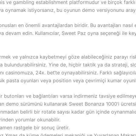
ahis ve gambling establishment platformudur ve birçok farkl
 oynamak istiyorsanız, bu oyunun demo versiyonunu arayab
sları en önemli avantajlardan biridir. Bu avantajları nasıl 
 devam edin. Kullanıcılar, Sweet Paz oyna seçeneği ile keyi
irmek ve yalnızca kaybetmeyi göze alabileceğiniz parayı ri
zda bulundurabilirsiniz. Yine de, hiçbir taktik ya da strateji
casinomuza, 24x. bet‘te oynayabilirsiniz. Farklı sağlayıcılar
lasik pasta oyunları veya position veya çevrimiçi kumar oyunla
r butonları ve bağlantıları varsa indirmeniz tavsiye edilmeye
an demo sürümünü kullanarak Sweet Bonanza 1000’i ücretsiz
nmadan belirli bir rotate sayısı kadar gün içinde oynanmalıd
erinden yorumlar okunabilir.
men rastgele bir sonuç üretir.
Paz Xmas da küme ödemeleri mekaniği ve Yuvarlanan Makarala