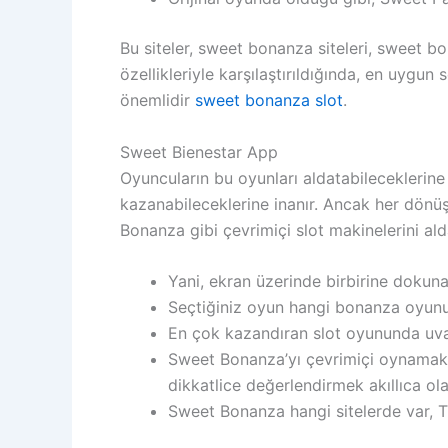
Bu siteler, sweet bonanza siteleri, sweet 
özellikleriyle karşılaştırıldığında, en uyg
önemlidir
sweet bonanza slot
.
Sweet Bienestar App
Oyuncuların bu oyunları aldatabileceklerine
kazanabileceklerine inanır. Ancak her dönü
Bonanza gibi çevrimiçi slot makinelerini a
Yani, ekran üzerinde birbirine dokuna
Seçtiğiniz oyun hangi bonanza oyunu 
En çok kazandıran slot oyununda uvant
Sweet Bonanza’yı çevrimiçi oynamak i
dikkatlice değerlendirmek akıllıca ola
Sweet Bonanza hangi sitelerde var, Tu