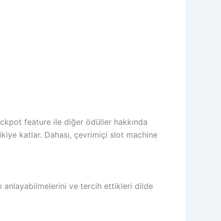
kpot feature ile diğer ödüller hakkında
ikiye katlar. Dahası, çevrimiçi slot machine
anlayabilmelerini ve tercih ettikleri dilde