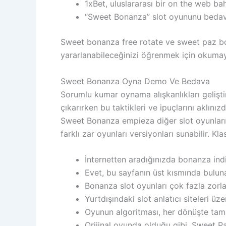
1xBet, uluslararası bir on the web b
“Sweet Bonanza” slot oyununu bedava
Sweet bonanza free rotate ve sweet paz bonu
yararlanabileceğinizi öğrenmek için okumaya
Sweet Bonanza Oyna Demo Ve Bedava
Sorumlu kumar oynama alışkanlıkları gelişt
çıkarırken bu taktikleri ve ipuçlarını aklını
Sweet Bonanza empieza diğer slot oyunlarını 
farklı zar oyunları versiyonları sunabilir. K
İnternetten aradığınızda bonanza indi
Evet, bu sayfanın üst kısmında bulun
Bonanza slot oyunları çok fazla zorla
Yurtdışındaki slot anlatıcı siteleri üz
Oyunun algoritması, her dönüşte tama
Orijinal oyunda olduğu gibi, Sweet 