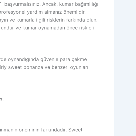
” “başvurmalısınız. Ancak, kumar bağımlılığı
, profesyonel yardım almanız önemlidir.
 ve kumarla ilgili risklerin farkında olun.
 sorundur ve kumar oynamadan önce riskleri
lerde oynandığında güvenle para çekme
fairly sweet bonanza ve benzeri oyunları
r.
 sunmanın öneminin farkındadır. Sweet