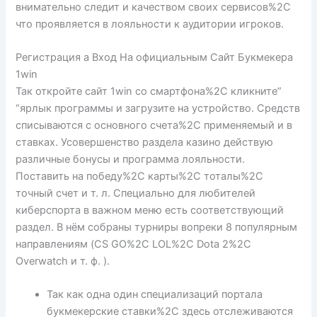
внимательно следит и качеством своих сервисов%2C
что проявляется в лояльности к аудитории игроков.
Регистрация а Вход На официальным Сайт Букмекера
1win
Так откройте сайт 1win со смартфона%2C кликните”
“ярлык программы и загрузите на устройство. Средств
списываются с основного счета%2C применяемый и в
ставках. Усовершенство раздела казино действую
различные бонусы и программа лояльности.
Поставить на победу%2C карты%2C тоталы%2C
точный счет и т. л. Специально для любителей
киберспорта в важном меню есть соответствующий
раздел. В нём собраны турниры вопреки 8 популярным
направлениям (CS GO%2C LOL%2C Dota 2%2C
Overwatch и т. ф. ).
Так как одна один специализаций портала
букмекерские ставки%2C здесь отслеживаются