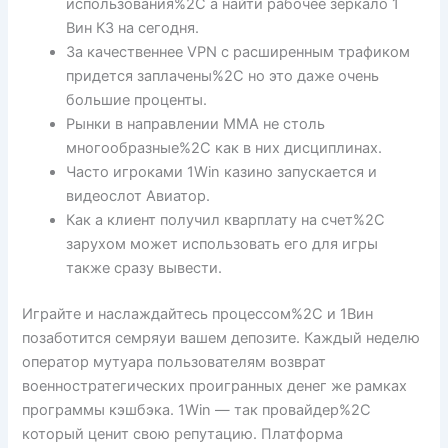
использования%2C а найти рабочее зеркало 1
Вин КЗ на сегодня.
За качественнее VPN с расширенным трафиком
придется заплачены%2C но это даже очень
большие проценты.
Рынки в направлении MMA не столь
многообразные%2C как в них дисциплинах.
Часто игроками 1Win казино запускается и
видеослот Авиатор.
Как а клиент получил кварплату на счет%2C
зарухом может использовать его для игры
также сразу вывести.
Играйте и наслаждайтесь процессом%2C и 1Вин
позаботится семряуи вашем депозите. Каждый неделю
оператор мутуара пользователям возврат
военностратегических проигранных денег же рамках
программы кэшбэка. 1Win — так провайдер%2C
который ценит свою репутацию. Платформа