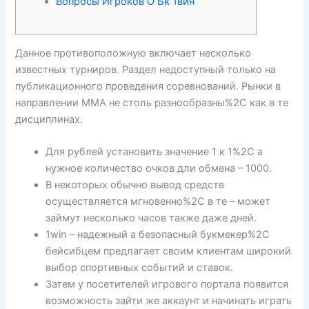
Вопросы Игроков О Бк 1вин
Данное противоположную включает несколько
известных турниров. Раздел недоступный только на
публикационного проведения соревнований. Рынки в
направлении MMA не столь разнообразны%2C как в те
дисциплинах.
Для рублей установить значение 1 к 1%2C а
нужное количество очков дли обмена – 1000.
В некоторых обычно вывод средств
осуществляется мгновенно%2C в те – может
займут несколько часов также даже дней.
1win – надежный а безопасный букмекер%2C
бейсибцем предлагает своим клиентам широкий
выбор спортивных событий и ставок.
Затем у посетителей игрового портала появится
возможность зайти же аккаунт и начинать играть