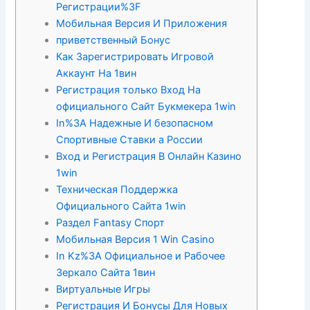
Регистрации%3F
Мобильная Версия И Приложения
приветственный Бонус
Как Зарегистрировать Игровой
Аккаунт На 1вин
Регистрация только Вход На
официального Сайт Букмекера 1win
In%3A Надежные И безопасном
Спортивные Ставки а России
Вход и Регистрация В Онлайн Казино
1win
Техническая Поддержка
Официального Сайта 1win
Раздел Fantasy Спорт
Мобильная Версия 1 Win Casino
In Kz%3A Официальное и Рабочее
Зеркало Сайта 1вин
Виртуальные Игры
Регистрация И Бонусы Для Новых