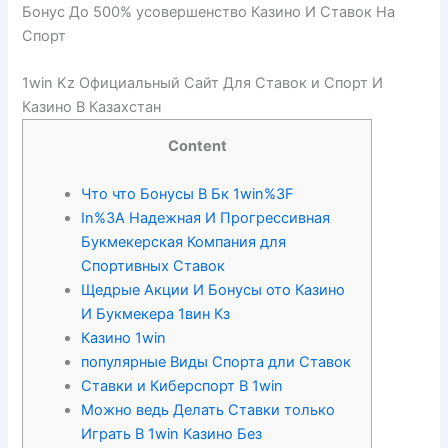
Бонус До 500% усовершенство Казино И Ставок На
Спорт
1win Kz Официальный Сайт Для Ставок и Спорт И
Казино В Казахстан
Content
Что что Бонусы В Бк 1win%3F
In%3A Надежная И Прогрессивная
Букмекерская Компания для
Спортивных Ставок
Щедрые Акции И Бонусы ото Казино
И Букмекера 1вин Кз
Казино 1win
популярные Виды Спорта дли Ставок
Ставки и Киберспорт В 1win
Можно ведь Делать Ставки только
Играть В 1win Казино Без