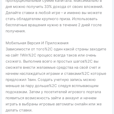
пропорциональный сумме капитала. Максимально в
дня можно получить 33% дохода от своих вложений.
Делайте ставки в любой игре – и именно вы можете
стать обладателем крупного приза. Использовать
бесплатные вращения нужно в течение 2 дней госле
получения.
Мобильная Версия И Приложения
Зависимости от того%2C один какой страны заходите
на сайт 1Win%2C процесс всегда таков или очень
схожего. Выполнив всего и простых шагов%2C вы
сможете внести желаемые средства на свой счет и
начнем наслаждаться играми и ставками%2C которые
предложил 1вин. Создать учетную запись можно
меньше за пару дольше%2C следуя всплывающим
подсказкам. Затем у посетителей игрового портала
появиться возможность зайти а аккаунт и начнем
играть в выбраны игровые автоматы онлайн или же
делать ставки.