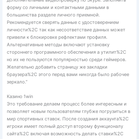
форму со личными и контактными данными в
большинства разделе личного приемной.
Рекомендуется сверять данные с удостоверением
личности%2C так как несоответствие данных может
привели к блокировке рефлектами профиля.
Альтернативные методы включают установку
стороннего программного обеспечения а утилит%2C
но их не пользуются популярностью среди геймеров.
Желательно добавить страницу же закладки
браузера%2C этого перед вами никогда было рабочее
зеркало.”
Казино 1win
Это требование делаем процесс более интересным и
позволяет новым пользователям глубже погрузиться в
мир спортивных ставок. После создания аккаунта%2C
игроки имеет полный доступ второму функционалу
сайта%2C включая возможность делать ставки%2C