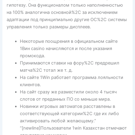
гипотезу. Она функционалом только наполненностью
на 100% аналогична основной%2C за исключением
адаптации под принципиально другие ОС%2C системы
управления только размеры дисплеев.
Некоторые поощрения в официальном сайте
1Вин casino начисляются и после указания
промокода.
Принимаются ставки на фору%2C предрешил
матча%2C тотал же т. д.
На сайте 1Win работает программа лояльности
клиентов.
На сайт сразу же разместили около 4 тысяч
слотов от преданных ПО со меньше мира.
Новинки игровых автоматов расставлены в
соответствующей категории%2C где их либо
активировать любой желающему.”
“[newline]Пользователи 1win Казахстан отмечают