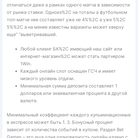
отличаться даже а рамках одного матча в зависимости
от рынка ставки. Одноиз%2C на тоталы а футбольном
топ-матче нее составляет уже не 4%%2C а уже 5%2C
5%%2C а на менее известны варианты может кверху
еще” “выветривавшей.
Любой клиент БК%2C имеющий наш сайт или
интернет-магазин%2C может стать партнером
1Win.
Каждый онлайн слот оснащен ГСЧ и имеет
низкого уровень отдачи.
Минимальная сумма депозита составляет 1
долларов или эквивалентная процента в другой
валюте.
Минимальный коэффициент каждого кульминационные
в экспрессе может быть 1. 3. Бонусный процент
зависит от количества событий в купоне. Раздел Bet
Games – это еще одна разновидность онлайн-казино с