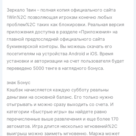
Зеркало 1вин – полная копия официального сайта
1Win%2C позволяющая игрокам конечно любых
проблем%2C таких как блокировки. Реальная версия
приложения доступна в разделе «Приложения» на
главной предпоследней официального сайта
букмекерской конторы. Вы можешь скачать его
посетителям на устройства Android и iOS. Время
установки и авторизации на счет пользователя будет
переведено 5000 тенге в наглядного бонуса.
знак Бонус
Кэшбэк начисляется каждую субботу реальны
деньгами на основной баланс. Его только нужно
отыгрывать и можно сразу выходить со счета. И
категории «Быстрые игры» вы найдете равно
перечисленные выше развлечения и еще более 170
автоматов. Игра длится несколько мгновений%2C
выигрыш можно заиметь мгновенно. Маржа может