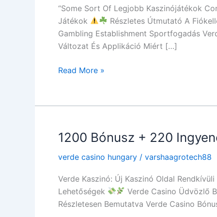
Vélemények
“Some Sort Of Legjobb Kaszinójátékok Con
Bónuszok
Játékok
Részletes Útmutató A Fiókell
És
Gambling Establishment Sportfogadás Ver
Promo
Változat És Applikáció Miért […]
Kódok
2024″
Read More »
1200 Bónusz + 220 Ingyen
1200
Bónusz
verde casino hungary
/
varshaagrotech88
+
220
Verde Kaszinó: Új Kaszinó Oldal Rendkívül
Ingyenes
Lehetőségek
Verde Casino Üdvözlő B
Pörgetések
Részletesen Bemutatva Verde Casino Bón