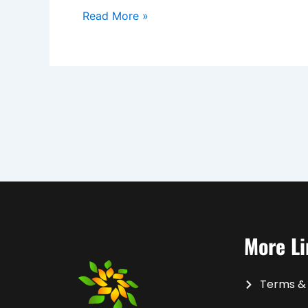
Read More »
More Li
Terms & 