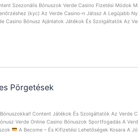
tent Szezonális Bónuszok Verde Casino Fizetési Módok M
enőrzéshez (kyc) Az Verde Casino-n Játssz A Legújabb Ny
de Casino Bónusz Ajánlatok Játékok És Szolgáltatók Az V
es Pörgetések
i Bónuszokkal! Content Játékok És Szolgáltatók Az Verde 
ónusz Verde Online Casino Bónuszok Sportfogadás A Ver
uszok
A Become – És Kifizetési Lehetőségek Kosara A J