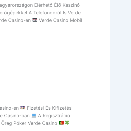
agyarországon Elérhető Élő Kaszinó
erőgépekkel A Telefonodról Is Verde
erde Casino-en
Verde Casino Mobil
Casino-en
Fizetési És Kifizetési
de Casino-ban
A Regisztráció
ó Öreg Póker Verde Casino