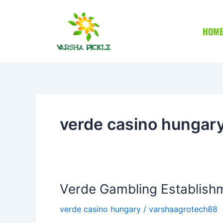
Skip
to
HOM
content
verde casino hungar
Verde Gambling Establis
Verde
Gambling
verde casino hungary
/
varshaagrotech88
Establishment